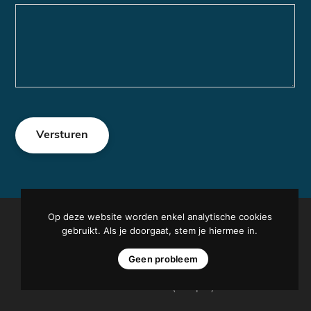
Op deze website worden enkel analytische cookies
Copyright 2026 - Realisatie:
Two Step Websites &
gebruikt. Als je doorgaat, stem je hiermee in.
Marketing
Geen probleem
info@luchtbuksbelangen.nl
|
KvK: 72517417
|
Tel:
0900-0444501 (25 cpm)